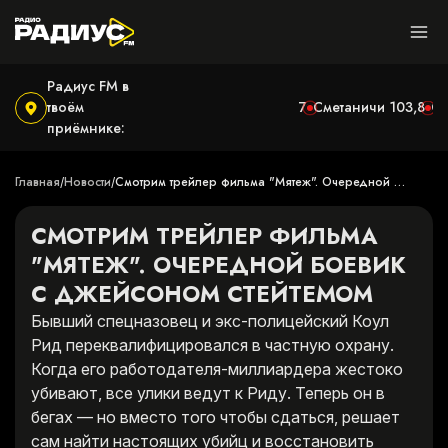
Радиус FM в
твоём
Могилёв
100,9
Ушачи
102,7
Сметаничи
103,8
С
приёмнике:
Главная
Новости
Смотрим трейлер фильма "Мятеж". Очередной 
/
/
боевик с Джейсоном Стейтемом
СМОТРИМ ТРЕЙЛЕР ФИЛЬМА
"МЯТЕЖ". ОЧЕРЕДНОЙ БОЕВИК
С ДЖЕЙСОНОМ СТЕЙТЕМОМ
Бывший спецназовец и экс-полицейский Коул
Рид переквалифицировался в частную охрану.
Когда его работодателя-миллиардера жестоко
убивают, все улики ведут к Риду. Теперь он в
бегах — но вместо того чтобы сдаться, решает
сам найти настоящих убийц и восстановить